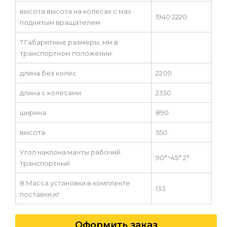
высота высота на колесах с мах
1940 2220
поднятым вращателем
7.Габаритные размеры, мм в
транспортном положении:
длина без колес
2200
длина с колесами
2350
ширина
890
высота
550
Угол наклона мачты рабочий
90°÷45° 2°
транспортный
8.Масса установки в комплекте
133
поставки,кг
Оформить заказ