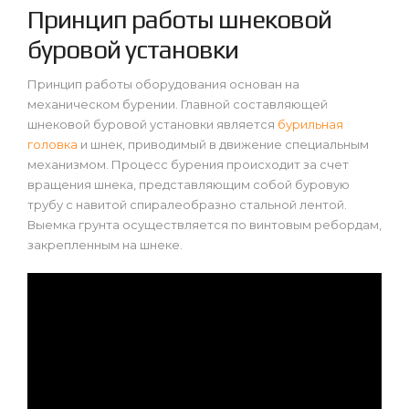
Принцип работы шнековой
буровой установки
Принцип работы оборудования основан на
механическом бурении. Главной составляющей
шнековой буровой установки является
бурильная
головка
и шнек, приводимый в движение специальным
механизмом. Процесс бурения происходит за счет
вращения шнека, представляющим собой буровую
трубу с навитой спиралеобразно стальной лентой.
Выемка грунта осуществляется по винтовым ребордам,
закрепленным на шнеке.