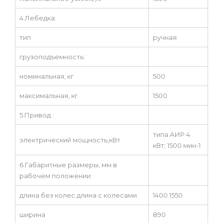
4.Лебедка:
тип
ручная
грузоподъемность:
номинальная, кг
500
максимальная, кг
1500
5.Привод :
типа АИР 4
электрический мощность,кВт
кВт; 1500 мин-1
6.Габаритные размеры, мм в
рабочем положении:
длина без колес длина с колесами
1400 1550
ширина
890