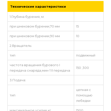
Технические характеристики
1.Глубина бурения, м:
при шнековом бурении,70 мм
15
при шнековом бурении,90 мм
10
2.Вращатель:
тип
подвижный
частота вращения бурового I
150 ;300
передача снаряда,мин-1 II передача
3.Подача:
цепная с
тип
помощью
лебедки
максимальное усилие,кг
1500