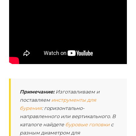
Примечание:
Изготавливаем и
поставляем
инструменты для
бурения
: горизонтально-
направленного или вертикального. В
каталоге найдете
буровые головки
с
разным диаметром для