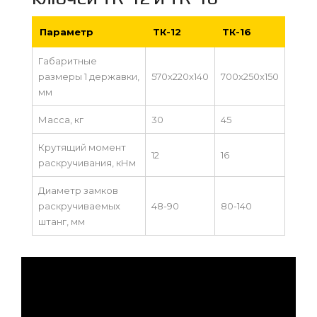
Параметр
ТК-12
ТК-16
Габаритные
размеры 1 державки,
570х220х140
700х250х150
мм
Масса, кг
30
45
Крутящий момент
12
16
раскручивания, кНм
Диаметр замков
раскручиваемых
48-90
80-140
штанг, мм