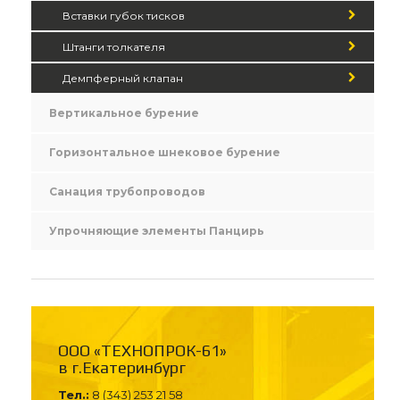
Вставки губок тисков
Штанги толкателя
Демпферный клапан
Вертикальное бурение
Горизонтальное шнековое бурение
Санация трубопроводов
Упрочняющие элементы Панцирь
ООО «ТЕХНОПРОК-61»
в г.Екатеринбург
Тел.:
8 (343) 253 21 58