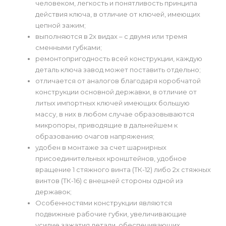
человеком, легкость и понятливость принципа
действия ключа, в отличие от ключей, имеющих
цепной зажим;
выполняются в 2х видах – с двумя или тремя
сменными губками;
ремонтопригодность всей конструкции, каждую
деталь ключа завод может поставить отдельно;
отличается от аналогов благодаря коробчатой
конструкции основной державки, в отличие от
литых импортных ключей имеющих большую
массу, в них в любом случае образовываются
микропоры, приводящие в дальнейшем к
образованию очагов напряжения;
удобен в монтаже за счет шарнирных
присоединительных кронштейнов, удобное
вращение 1 стяжного винта (ТК-12) либо 2х стяжных
винтов (ТК-16) с внешней стороны одной из
державок;
Особенностями конструкции являются
подвижные рабочие губки, увеличивающие
усилие зажатия детали, обеспечивающих