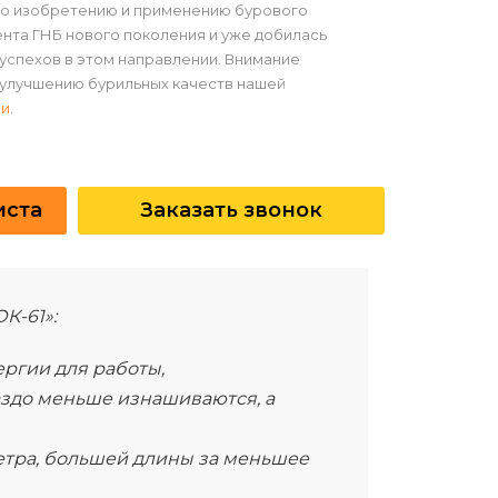
по изобретению и применению бурового
нта ГНБ нового поколения и уже добилась
успехов в этом направлении. Внимание
улучшению бурильных качеств нашей
ии
.
иста
Заказать звонок
К-61»:
ергии для работы,
здо меньше изнашиваются, а
тра, большей длины за меньшее