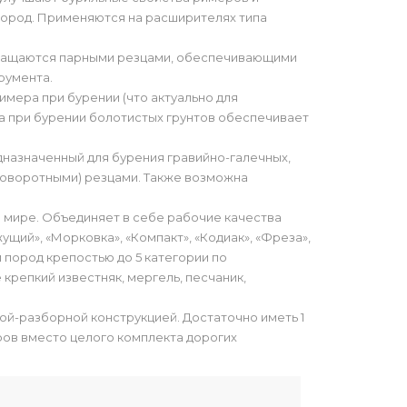
пород. Применяются на расширителях типа
снащаются парными резцами, обеспечивающими
румента.
имера при бурении (что актуально для
 а при бурении болотистых грунтов обеспечивает
дназначенный для бурения гравийно-галечных,
оворотными) резцами. Также возможна
 мире. Объединяет в себе рабочие качества
щий», «Морковка», «Компакт», «Кодиак», «Фреза»,
 пород крепостью до 5 категории по
е крепкий известняк, мергель, песчаник,
-разборной конструкцией. Достаточно иметь 1
ов вместо целого комплекта дорогих