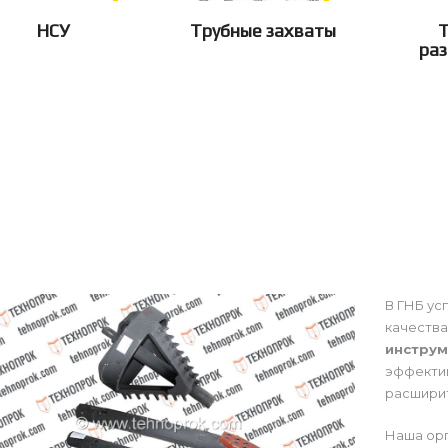
НСУ
Трубные захваты
ра
В ГНБ ус
качества
инструм
эффектив
расширит
Наша орг