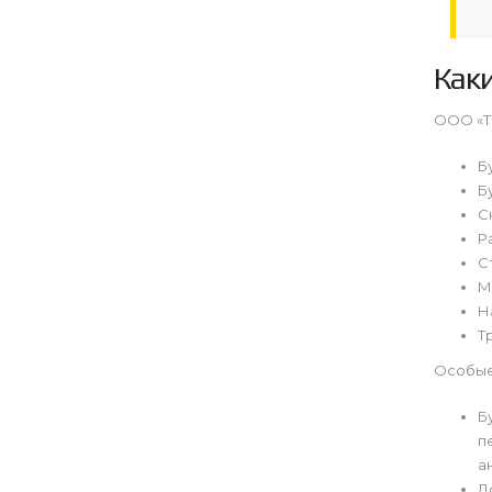
Как
ООО «Т
Б
Б
С
Р
С
М
Н
Т
Особые
Б
п
а
Д