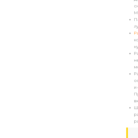
с
М
П
л
Р
к
н
Р
н
м
Р
о
и
П
в
Ш
р
р