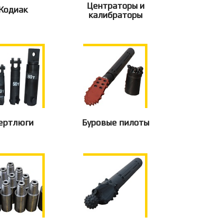
Центраторы и
Кодиак
калибраторы
ертлюги
Буровые пилоты