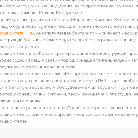
нижают нагрузку на машину, уменьшая сопротивление грунтов и 
орковка, Компакт, Кодиак, Компромисс.
арные резцы – расширители типа Морковка, Компакт, Кодиак о
учшую буримость грунтов и пород, а также износостойкость инст
асширители ГНБ
, не заполняемые бентонитом – снижают массу р
онструкций больших размеров), что снижает нагрузки на машину,
улевую плавучесть.
асширитель типа «Фреза» - ример специальной конструкции, пре
еоднородных трещиноватых пород, оснащен тангенциальными (п
одульная конструкция расширителя.
асширитель проекта системы «Компромисс» не имеет аналогов в
сновных типов расширителей, применяемых в ГНБ, таких как «Режу
 считается универсальным оборудованием для бурения грунтов и
ротодьяконову: глины, суглинки, песок, ракушечник, пластушка, н
ключения галечника.
арошечные расширители типа «Трансформер» выступают сборной
асширитель со сменными шарошечными дисками разных диаметр
асширителей.