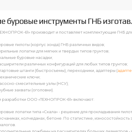
ие буровые инструменты ГНБ изгота
ЕХНОПРОК-61» производит и поставляет комплектующие ГНБ для
уровые пилоты (корпус зонда) ГНБ различных видов;
урильные лопатки для мягких и твердых типов грунтов;
кальные буровые насадки;
асширители различных конфигураций для любых типов грунтов;
тартовые штанги (быстросъемы), переходники, адаптеры (
адапте
еханические ключи;
асосно-смесительные узлы (НСУ);
рубные захваты (оголовки).
 разработки ООО «ТЕХНОПРОК-61» включают:
уровые лопатки типа «Скала» - решение для прокладывания пилот
есчаниках, колчеданах, бетоне. По статистике, износостойкость 
налогов.
ополнительные ложбины на расширителях больших диаметров - 