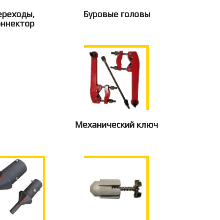
ереходы,
Буровые головы
оннектор
Механический ключ