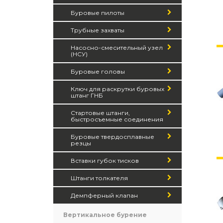
Буровые пилоты
Трубные захваты
Насосно-смесительный узел
(НСУ)
Буровые головы
Ключ для раскрутки буровых
штанг ГНБ
Стартовые штанги,
быстросъемные соединения
Буровые твердосплавные
резцы
Вставки губок тисков
Штанги толкателя
Демпферный клапан
Вертикальное бурение