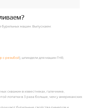
вливаем?
 бурильных машин. Выпускаем:
р с резьбой
), шпиндели для машин ГНБ;
ных скважин в известняках, галечнике,
этой лопатки в 3 раза больше, чем у американских
улучшают бурильные свойства римеров и