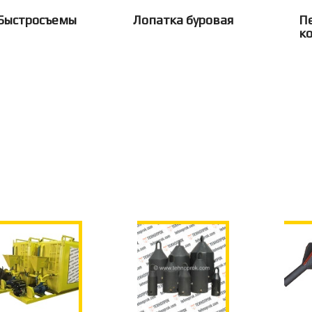
Быстросъемы
Лопатка буровая
П
к