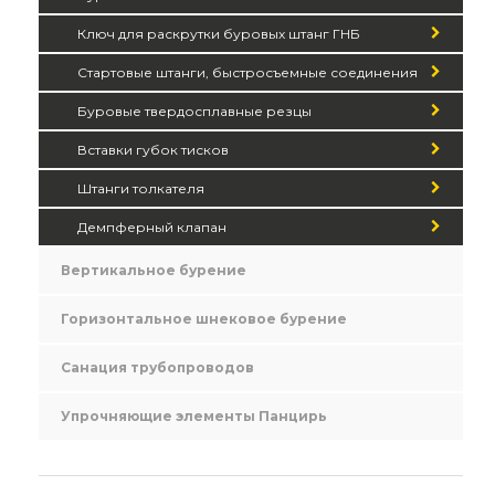
Ключ для раскрутки буровых штанг ГНБ
Стартовые штанги, быстросъемные соединения
Буровые твердосплавные резцы
Вставки губок тисков
Штанги толкателя
Демпферный клапан
Вертикальное бурение
Горизонтальное шнековое бурение
Санация трубопроводов
Упрочняющие элементы Панцирь