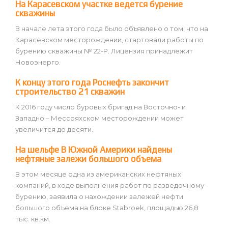
На Карасевском участке ведется бурение
скважины
В начале лета этого года было объявлено о том, что на
Карасевском месторождении, стартовали работы по
бурению скважины № 22-Р. Лицензия принадлежит
Новоэнерго.
К концу этого года Роснефть закончит
строительство 21 скважин
К 2016 году число буровых бригад на Восточно- и
Западно – Мессояхском месторождении может
увеличится до десяти.
На шельфе В Южной Америки найдены
нефтяные залежи большого объема
В этом месяце одна из американских нефтяных
компаний, в ходе выполнения работ по разведочному
бурению, заявила о нахождении залежей нефти
большого объема на блоке Stabroek, площадью 26,8
тыс. кв.км.