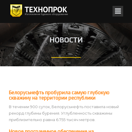
НОВОСТИ
Белорусьнефть пробурила самую глубокую
скважину на территории республики
В течении 900 суток, Белорусьнефть поставила новый
рекорд глубины бурения. Углубленность скважины
приблизительно равна 6.755 тысяч метров.
Новое программное обеспечение на