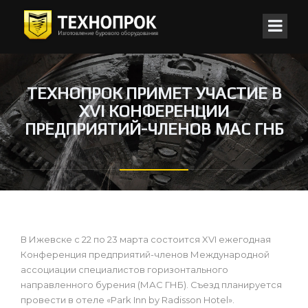
ТЕХНОПРОК ПРИМЕТ УЧАСТИЕ В
XVI КОНФЕРЕНЦИИ
ПРЕДПРИЯТИЙ-ЧЛЕНОВ МАС ГНБ
В Ижевске с 22 по 23 марта состоится XVI ежегодная
Конференция предприятий-членов Международной
ассоциации специалистов горизонтального
направленного бурения (МАС ГНБ). Съезд планируется
провести в отеле «Park Inn by Radisson Hotel».